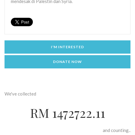
mendesak di Palestin dan Syria.
I'M INTERESTED
DONATE NOW
We've collected
RM 1472722.11
and counting..