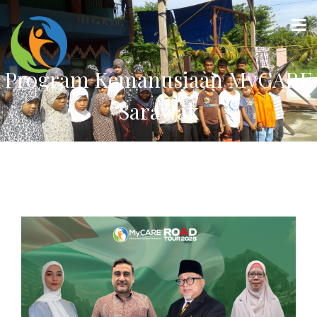
Program Kemanusiaan MyCARE
Sarawak