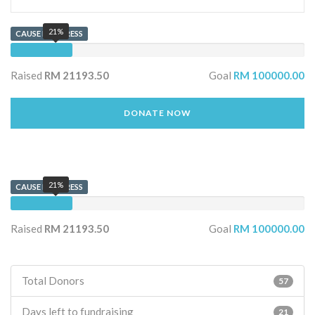
21%
CAUSE PROGRESS
Raised
RM 21193.50
Goal
RM 100000.00
DONATE NOW
21%
CAUSE PROGRESS
Raised
RM 21193.50
Goal
RM 100000.00
Total Donors
57
Days left to fundraising
21